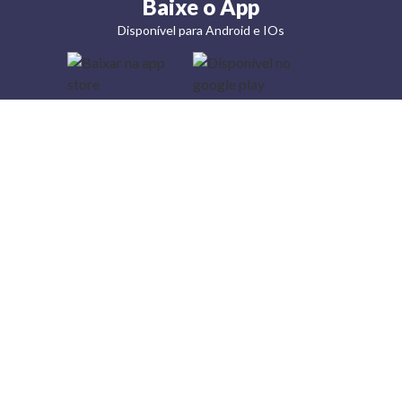
Baixe o App
Disponível para Android e IOs
Lojas
Torra: a
moda do
preço
baixo
A Torra é
uma rede
varejista
que conta
com 90