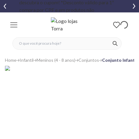
fechar menu
fechar menu
 favoritos
ver produtos
Home
Infantil
Meninos (4 - 8 anos)
Conjuntos
Conjunto Infanti