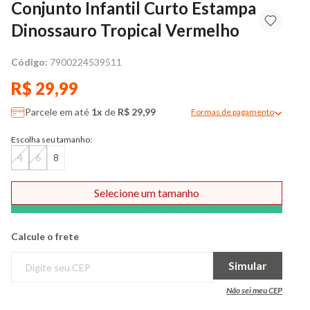
Conjunto Infantil Curto Estampa
Dinossauro Tropical Vermelho
Código:
7900224539511
R$ 29,99
Parcele em até
1x
de
R$ 29,99
Formas de pagamento
Modal de formas de pag
Escolha seu tamanho:
4
6
8
Selecione um tamanho
Comprar
Calcule o frete
Simular
Não sei meu CEP