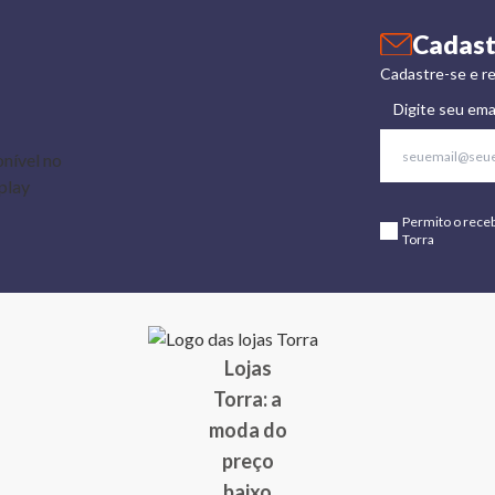
Cadast
Cadastre-se e re
Digite seu ema
Permito o rece
Torra
Lojas
Torra: a
moda do
preço
baixo