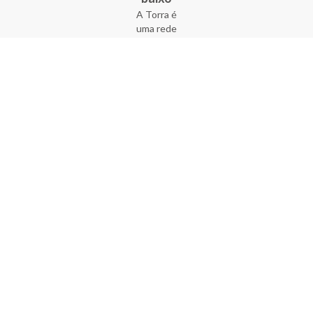
A Torra é
uma rede
varejista
que conta
com 90
lojas em 17
estados
brasileiros,
além da loja
online - site
e aplicativo.
Fundada há
33 anos no
coração do
Brás, a
empresa foi
criada com
o sonho de
transformar
o varejo
popular,
tornando-