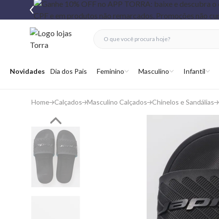
fechar menu
fechar menu
 favoritos
Abrir menu
Novidades
Dia dos Pais
Feminino
Masculino
Infantil
Home
Calçados
Masculino Calçados
Chinelos e Sandálias