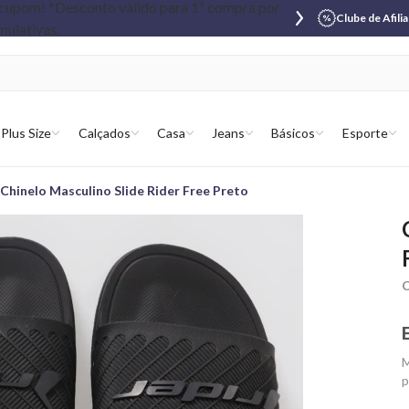
Clube de Afili
Plus Size
Calçados
Casa
Jeans
Básicos
Esporte
Chinelo Masculino Slide Rider Free Preto
C
M
p