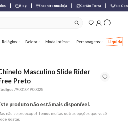
ados
Blog
Encontre uma loja
Cartão Torra
Fale Co
ver produtos favori
Relógios
Beleza
Moda Íntima
Personagens
Liquida
Chinelo Masculino Slide Rider
Free Preto
ódigo:
7900104900028
Este produto não está mais disponível.
as não se preocupe! Temos muitas outras opções que você
ode gostar.