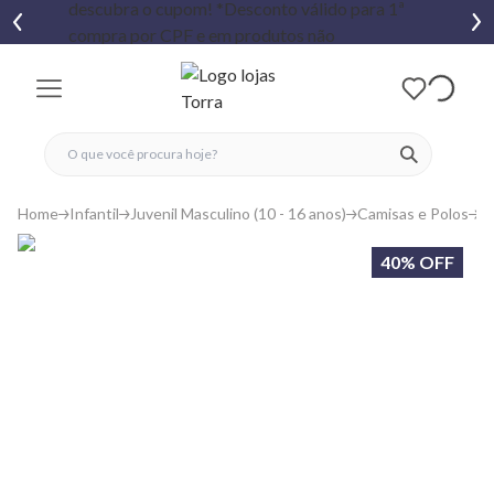
fechar menu
fechar menu
 favoritos
ver produtos
Home
Infantil
Juvenil Masculino (10 - 16 anos)
Camisas e Polos
C
40% OFF