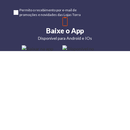
Permito o recebimento por e-mail de
promoções e novidades das Lojas Torra
Baixe o App
Disponível para Android e IOs
Lojas
Torra: a
moda do
preço
baixo
A Torra é