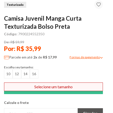
Texturizado
Camisa Juvenil Manga Curta
Texturizada Bolso Preta
Código:
7900224552350
De: R$ 59,99
Por: R$ 35,99
Parcele em até
2x
de
R$ 17,99
Formas de pagamento
Modal de formas de pag
Escolha seu tamanho:
10
12
14
16
Selecione um tamanho
Comprar
Calcule o frete