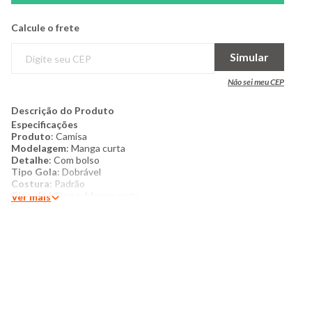
Calcule o frete
Simular
Não sei meu CEP
Descrição do Produto
Especificações
Produto
: Camisa
Modelagem
: Manga curta
Detalhe
: Com bolso
Tipo Gola
: Dobrável
Costura
: Padrão
Tipo de Manga
: Manga curta
Ver mais
Categoria
: Infantil
Tamanho
: 4 à 10
Tecido
: Malha Gaze
Composição
: 100% Algodão
Produzido: Brasil
Cor
: Bege
Marca
: Pedalera