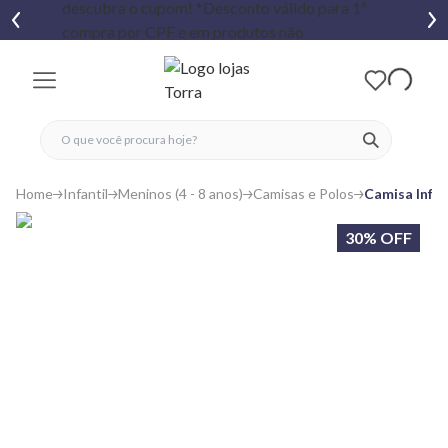
fechar menu
fechar menu
 favoritos
ver produtos
Home
Infantil
Meninos (4 - 8 anos)
Camisas e Polos
Camisa Infa
30% OFF