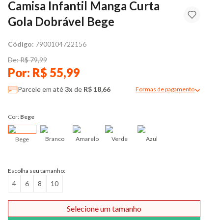
Camisa Infantil Manga Curta
Gola Dobrável Bege
Código:
7900104722156
De: R$ 79,99
Por: R$ 55,99
Parcele em até
3x
de
R$ 18,66
Formas de pagamento
Modal de formas de pag
Cor:
Bege
Branco
Amarelo
Verde
Azul
Bege
Escolha seu tamanho:
4
6
8
10
Selecione um tamanho
Comprar