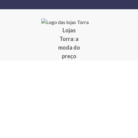
Lojas
Torra: a
moda do
preço
baixo
A Torra é
uma rede
varejista
que conta
com 90
lojas em 17
estados
brasileiros,
além da loja
online - site
e aplicativo.