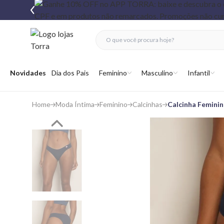
fechar menu
fechar menu
 favoritos
Abrir menu
Novidades
Dia dos Pais
Feminino
Masculino
Infantil
Home
Moda Íntima
Feminino
Calcinhas
Calcinha Feminin