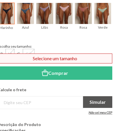
Azul
Lilás
Rosa
Rosa
Verde
Vermelho
Marinho
scolha seu tamanho:
P
M
G
GG
Selecione um tamanho
Comprar
alcule o frete
Simular
Não sei meu CEP
escrição do Produto
specificações