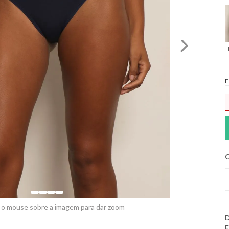
E
C
 o mouse sobre a imagem para dar zoom
D
E