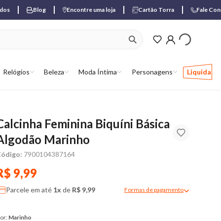
ados
Blog
Encontre uma loja
Cartão Torra
Fale Co
ver produtos favori
Relógios
Beleza
Moda Íntima
Personagens
Liquida
Calcinha Feminina Biquíni Básica
Algodão Marinho
ódigo:
7900104387164
R$ 9,99
Parcele em até
1x
de
R$ 9,99
Formas de pagamento
Modal de formas de pagame
or:
Marinho