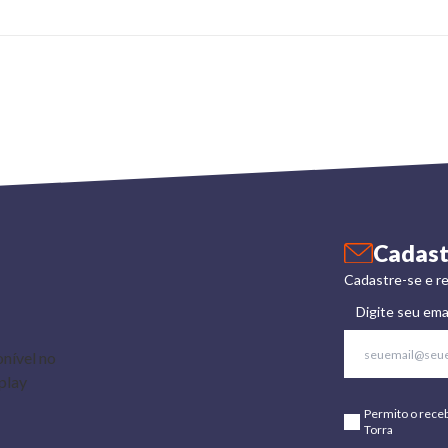
Cadast
Cadastre-se e re
Digite seu ema
Permito o rece
Torra