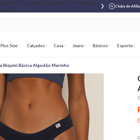
Clube de Afili
Plus Size
Calçados
Casa
Jeans
Básicos
Esporte
a Biquíni Básica Algodão Marinho
C
C