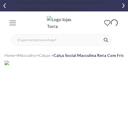
fechar menu
fechar menu
 favoritos
ver produtos
Home
Masculino
Calças
Calça Social Masculina Reta Com Friso