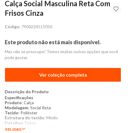
Calça Social Masculina Reta Com
Frisos Cinza
Código:
7900224511050
Este produto não está mais disponível.
Mas não se preocupe! Temos muitas outras opções que você
pode gostar.
Ver coleção completa
Descrição do Produto
Especificações
Produto
: Calça
Modelagem
: Social Reta
Tecido
: Poliéster
Estrutura do tecido
: Médio
Detalhes
: Frisos
Cós
: Regular com passantes
Ver mais
Tipo de fechamento
: Zíper, botão e fecho de encaixe