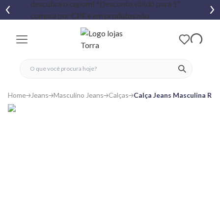
fechar menu
fechar menu
 favoritos
ver produtos
Home
Jeans
Masculino Jeans
Calças
Calça Jeans Masculina Re