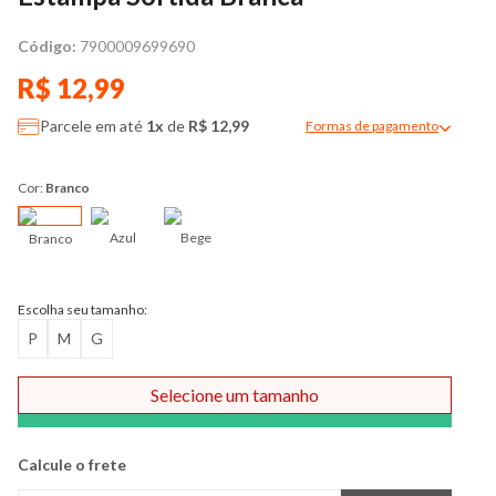
Código:
7900009699690
R$ 12,99
Parcele em até
1x
de
R$ 12,99
Formas de pagamento
Modal de formas de pag
Cor:
Branco
Azul
Bege
Branco
Escolha seu tamanho:
P
M
G
Selecione um tamanho
Comprar
Calcule o frete