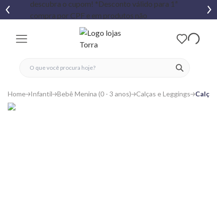
fechar menu
fechar menu
 favoritos
ver produtos
Home
Infantil
Bebê Menina (0 - 3 anos)
Calças e Leggings
Calça 