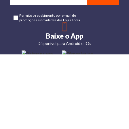
Permito o recebimento por e-mail de
promoções e novidades das Lojas Torra
Baixe o App
Disponível para Android e IOs
Lojas
Torra: a
moda do
preço
baixo