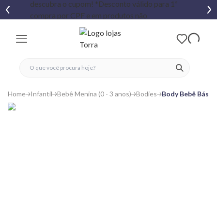
fechar menu
fechar menu
 favoritos
ver produtos
Home
Infantil
Bebê Menina (0 - 3 anos)
Bodies
Body Bebê Básic