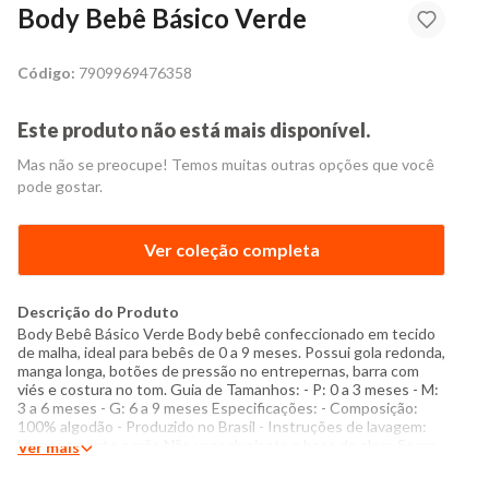
Body Bebê Básico Verde
Código:
7909969476358
Este produto não está mais disponível.
Mas não se preocupe! Temos muitas outras opções que você
pode gostar.
Ver coleção completa
Descrição do Produto
Body Bebê Básico Verde Body bebê confeccionado em tecido
de malha, ideal para bebês de 0 a 9 meses. Possui gola redonda,
manga longa, botões de pressão no entrepernas, barra com
viés e costura no tom. Guia de Tamanhos: - P: 0 a 3 meses - M:
3 a 6 meses - G: 6 a 9 meses Especificações: - Composição:
100% algodão - Produzido no Brasil - Instruções de lavagem:
Lavar somente a mão Não usar alvejante a base de cloro Secar
Ver mais
pendurado sem torcer Proibido usar secadora Passar com
temperatura máxima de 150°C Não lavar a seco O tom das