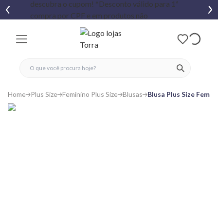
fechar menu
fechar menu
 favoritos
ver produtos
Home
Plus Size
Feminino Plus Size
Blusas
Blusa Plus Size Femin