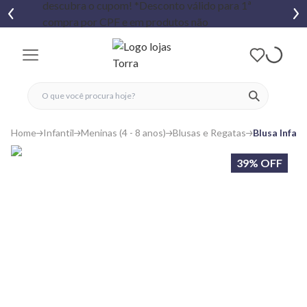
fechar menu
fechar menu
 favoritos
ver produtos
Home
Infantil
Meninas (4 - 8 anos)
Blusas e Regatas
Blusa Infan
39% OFF