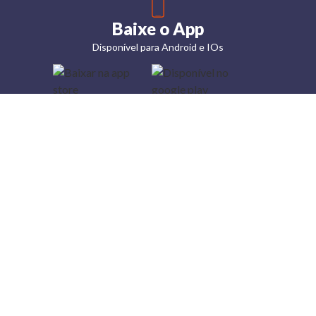
Baixe o App
Disponível para Android e IOs
Lojas
Torra: a
moda do
preço
baixo
A Torra é
uma rede
varejista
que conta