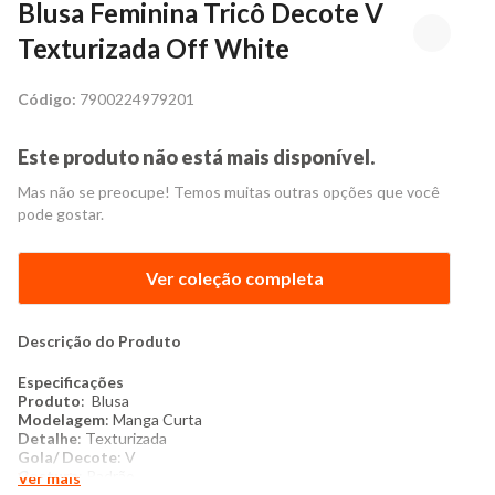
Blusa Feminina Tricô Decote V
Texturizada Off White
Código:
7900224979201
Este produto não está mais disponível.
Mas não se preocupe! Temos muitas outras opções que você
pode gostar.
Ver coleção completa
Descrição do Produto
​Especificações
​Produto
: Blusa
​Modelagem
: Manga Curta
​Detalhe
: Texturizada
Gola/ Decote
: V
Costura
: Padrão
Ver mais
Tipo de Manga
: Curta