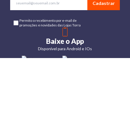
Cadastrar
Permito o recebimento por e-mail de
promoções e novidades das Lojas Torra
Baixe o App
Disponível para Android e IOs
Lojas
Torra: a
moda do
preço