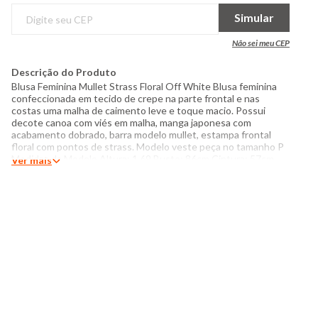
Simular
Não sei meu CEP
Descrição do Produto
Blusa Feminina Mullet Strass Floral Off White Blusa feminina
confeccionada em tecido de crepe na parte frontal e nas
costas uma malha de caimento leve e toque macio. Possui
decote canoa com viés em malha, manga japonesa com
acabamento dobrado, barra modelo mullet, estampa frontal
floral com pontos de strass. Modelo veste peça no tamanho P
Medidas da Modelo Altura: 1,69 Busto: 86cm Cintura: 57cm
Ver mais
Quadril: 95cm Manequim: 38 Especificações: - Composição:
Frente: 100% Poliéster Costas: 96% Viscose, 4% Elastano -
Produzido no Brasil - Instruções de lavagem: Lavar com
temperatura máxima de 40°C Não usar alvejante a base de
cloro Proibido usar secadora Secar na horizontal sem torcer
Passar com temperatura máxima de 110°C O tom das cores
dos produtos nas fotos podem sofrer variações em decorr