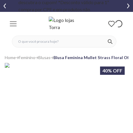
fechar menu
fechar menu
 favoritos
ver produtos
Home
Feminino
Blusas
Blusa Feminina Mullet Strass Floral Off
40% OFF