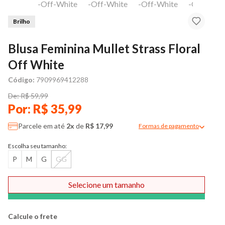
Brilho
Blusa Feminina Mullet Strass Floral
Off White
Código:
7909969412288
De: R$ 59,99
Por: R$ 35,99
Parcele em até
2x
de
R$ 17,99
Formas de pagamento
Modal de formas de pag
Escolha seu tamanho:
P
M
G
GG
Selecione um tamanho
Comprar
Calcule o frete