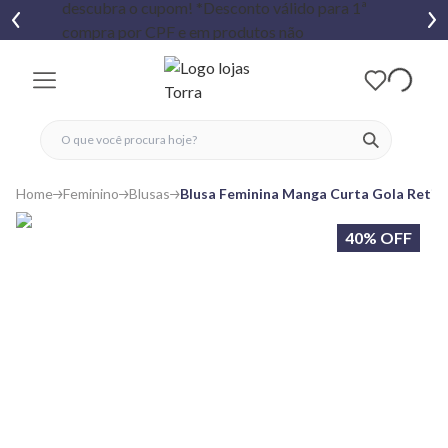
fechar menu
fechar menu
 favoritos
ver produtos
Home
Feminino
Blusas
Blusa Feminina Manga Curta Gola Retilí
40% OFF