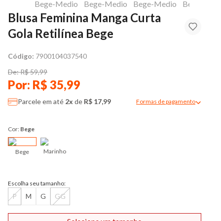
Blusa Feminina Manga Curta
Gola Retilínea Bege
Código:
7900104037540
De: R$ 59,99
Por: R$ 35,99
Parcele em até
2x
de
R$ 17,99
Formas de pagamento
Modal de formas de pag
Cor:
Bege
Marinho
Bege
Escolha seu tamanho:
P
M
G
GG