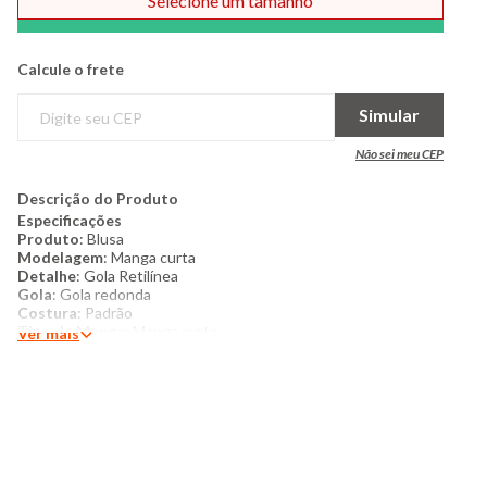
Selecione um tamanho
Comprar
Calcule o frete
Simular
Não sei meu CEP
Descrição do Produto
Especificações
Produto
: Blusa
Modelagem
: Manga curta
Detalhe
: Gola Retilínea
Gola
: Gola redonda
Costura
: Padrão
Tipo de Manga
: Manga curta
Ver mais
Costura
: Padrão
Categoria
: Feminino
Tamanho
: P ao GG
Tecido
: Malha
Composição
: 96% Viscose 4% Elastano
Produzido no Brasil
Cor
: Bege
Marca
: Torra