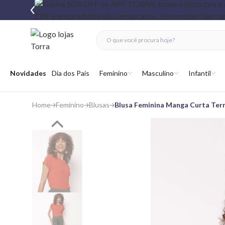
fechar menu
fechar menu
 favoritos
Abrir menu
Novidades
Dia dos Pais
Feminino
Masculino
Infantil
Home
Feminino
Blusas
Blusa Feminina Manga Curta Ter