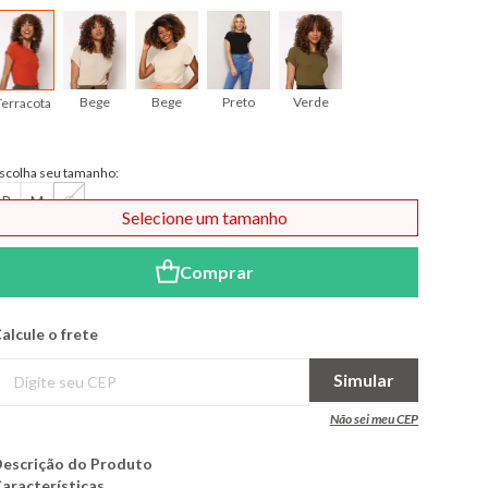
Bege
Bege
Preto
Verde
Terracota
scolha seu tamanho:
P
M
G
Selecione um tamanho
Comprar
alcule o frete
Simular
Não sei meu CEP
escrição do Produto
aracterísticas