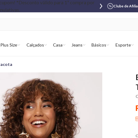
Clube de Afili
Plus Size
Calçados
Casa
Jeans
Básicos
Esporte
racota
C
C