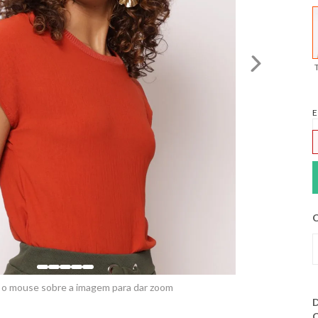
E
C
 o mouse sobre a imagem para dar zoom
D
C