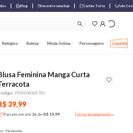
ados
Blog
Encontre uma loja
Cartão Torra
Fale Co
ver produtos favori
Relógios
Beleza
Moda Íntima
Personagens
Liquida
Blusa Feminina Manga Curta
Terracota
ódigo:
7900104361782
R$ 39,99
Parcele em até
2x
de
R$ 19,99
Formas de pagamento
Modal de formas de pagame
or:
Terracota