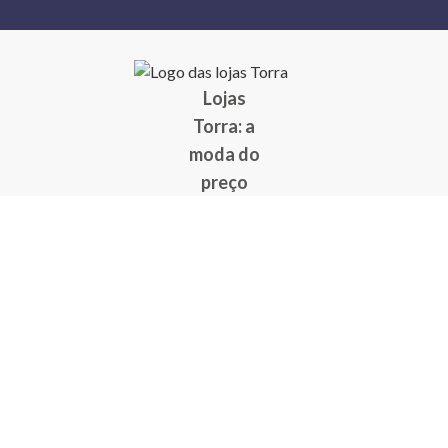
Lojas
Torra: a
moda do
preço
baixo
A Torra é
uma rede
varejista
que conta
com 90
lojas em 17
estados
brasileiros,
além da loja
online - site
e aplicativo.