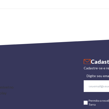
Cadast
Cadastre-se e re
Digite seu ema
Permito o rece
Torra