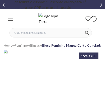
fechar menu
fechar menu
 favoritos
ver produtos
Home
Feminino
Blusas
Blusa Feminina Manga Curta Canelada D
15% OFF