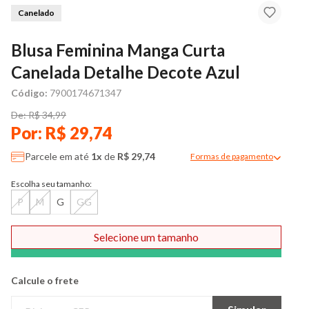
Canelado
Blusa Feminina Manga Curta
Canelada Detalhe Decote Azul
Código:
7900174671347
De: R$ 34,99
Por: R$ 29,74
Parcele em até
1x
de
R$ 29,74
Formas de pagamento
Modal de formas de pag
Escolha seu tamanho:
P
M
G
GG
Selecione um tamanho
Comprar
Calcule o frete