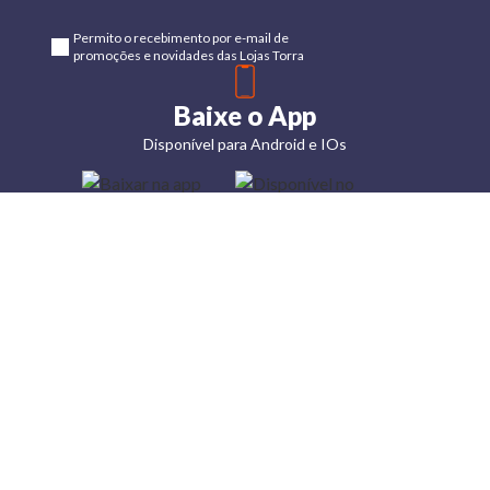
Permito o recebimento por e-mail de
promoções e novidades das Lojas Torra
Baixe o App
Disponível para Android e IOs
Lojas
Torra: a
moda do
preço
baixo
A Torra é