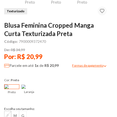
Texturizado
Blusa Feminina Cropped Manga
Curta Texturizada Preta
Código:
7900009372470
De: R$ 34,99
Por: R$ 20,99
Parcele em até
1x
de
R$ 20,99
Formas de pagamento
Modal de formas de pag
Cor:
Preto
Laranja
Preto
Escolha seu tamanho:
P
M
G