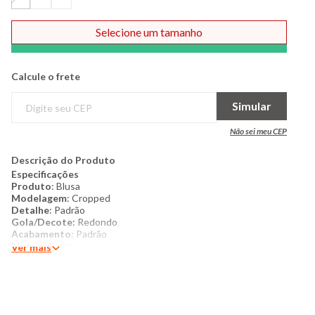
Selecione um tamanho
Comprar
Calcule o frete
Simular
Não sei meu CEP
Descrição do Produto
Especificações
Produto
: Blusa
Modelagem
: Cropped
Detalhe
: Padrão
Gola/Decote:
Redondo
Acabamento
: Padrão
Manga
: Curta
Ver mais
Costura
: Padrão
Categoria
: Feminino
Tamanho
: P ao G
Tecido
: Malha de poliéster
Composição
: 96% Poliéster, 4% Elastano