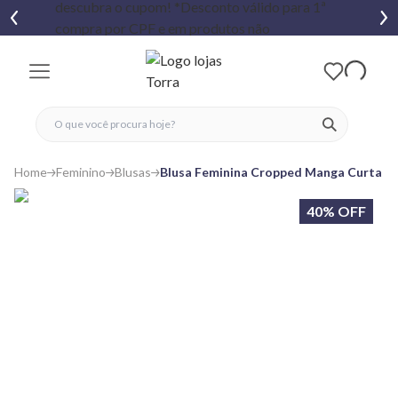
fechar menu
fechar menu
 favoritos
ver produtos
Home
Feminino
Blusas
Blusa Feminina Cropped Manga Curta Te
40% OFF