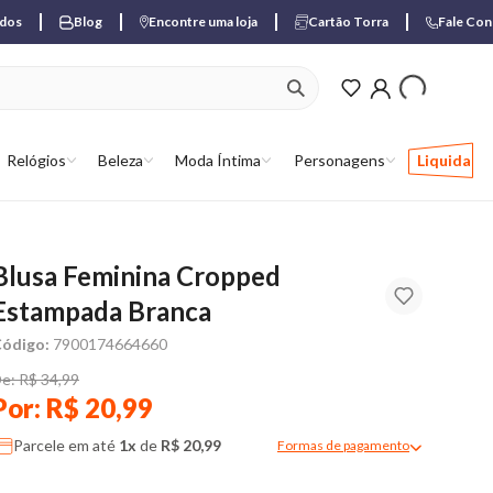
ados
Blog
Encontre uma loja
Cartão Torra
Fale Co
ver produtos favori
Relógios
Beleza
Moda Íntima
Personagens
Liquida
Blusa Feminina Cropped
Estampada Branca
ódigo:
7900174664660
e: R$ 34,99
Por: R$ 20,99
Parcele em até
1x
de
R$ 20,99
Formas de pagamento
Modal de formas de pagame