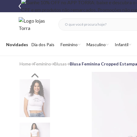
fechar menu
fechar menu
 favoritos
Abrir menu
Novidades
Dia dos Pais
Feminino
Masculino
Infantil
Home
Feminino
Blusas
Blusa Feminina Cropped Estamp