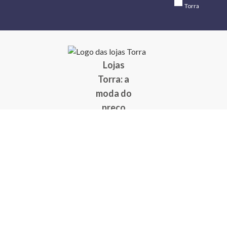
Torra
Lojas
Torra: a
moda do
preço
baixo
A Torra é
uma rede
varejista
que conta
com 90
lojas em 17
estados
brasileiros,
além da loja
online - site