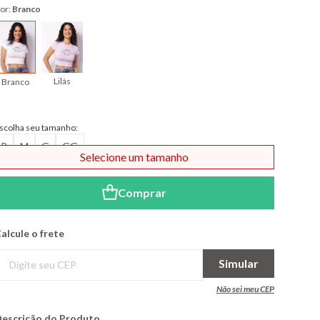
or:
Branco
Lilás
Branco
scolha seu tamanho:
P
M
G
GG
Selecione um tamanho
Comprar
alcule o frete
Simular
Não sei meu CEP
escrição do Produto