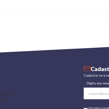
Cadast
Cadastre-se e re
Digite seu ema
Permito o rece