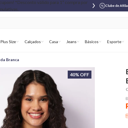
Clube de Afili
Plus Size
Calçados
Casa
Jeans
Básicos
Esporte
ada Branca
40% OFF
C
D