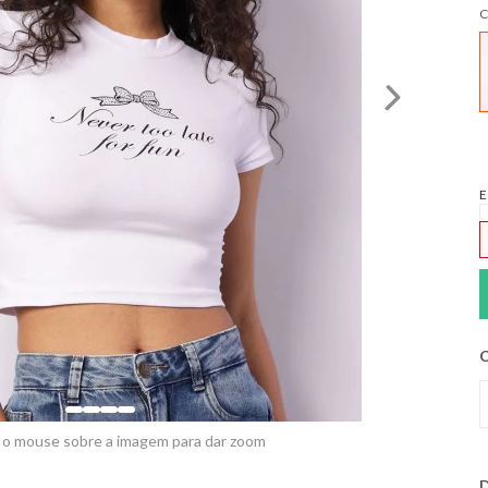
C
E
C
 o mouse sobre a imagem para dar zoom
D