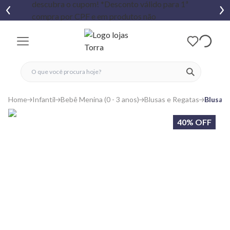
fechar menu
fechar menu
 favoritos
ver produtos
Home
Infantil
Bebê Menina (0 - 3 anos)
Blusas e Regatas
Blusa B
40% OFF