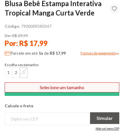
Blusa Bebê Estampa Interativa
Tropical Manga Curta Verde
Código:
7900009580547
De: R$ 29,99
Por: R$ 17,99
Parcele em até
1x
de
R$ 17,99
Formas de pagamento
Modal de formas de pag
Escolha seu tamanho:
1
2
3
Selecione um tamanho
Comprar
Calcule o frete
Simular
Não sei meu CEP