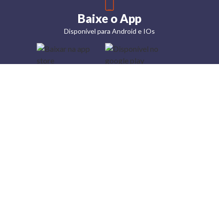
Baixe o App
Disponível para Android e IOs
Lojas
Torra: a
moda do
preço
baixo
A Torra é
uma rede
varejista
que conta