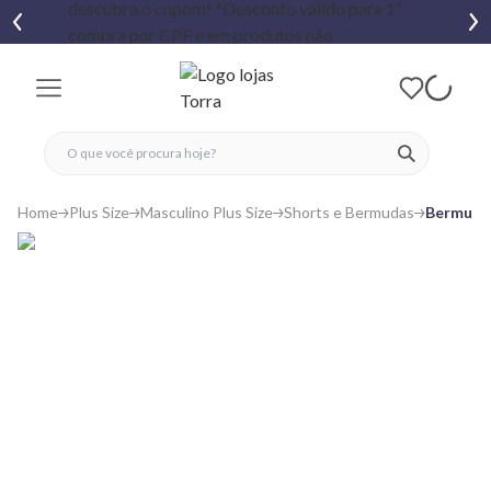
fechar menu
fechar menu
 favoritos
ver produtos
Home
Plus Size
Masculino Plus Size
Shorts e Bermudas
Bermuda 