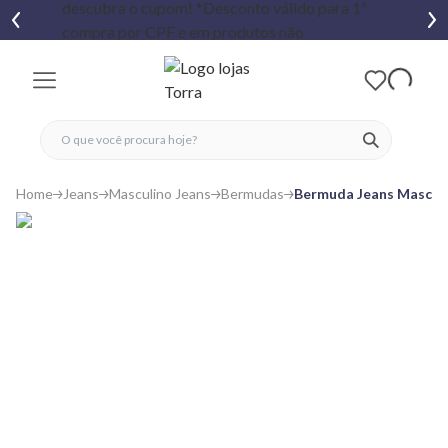
fechar menu
fechar menu
 favoritos
ver produtos
Home
Jeans
Masculino Jeans
Bermudas
Bermuda Jeans Masculi