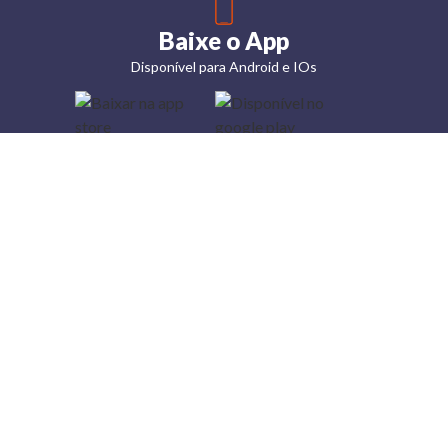
Baixe o App
Disponível para Android e IOs
Lojas
Torra: a
moda do
preço
baixo
A Torra é
uma rede
varejista
que conta