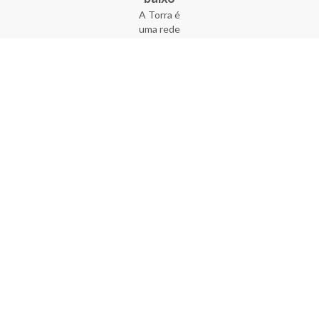
A Torra é
uma rede
varejista
que conta
com 90
lojas em 17
estados
brasileiros,
além da loja
online - site
e aplicativo.
Fundada há
33 anos no
coração do
Brás, a
empresa foi
criada com
o sonho de
transformar
o varejo
popular,
tornando-