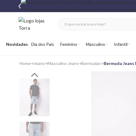
fechar menu
fechar menu
 favoritos
Abrir menu
Novidades
Dia dos Pais
Feminino
Masculino
Infantil
Home
Jeans
Masculino Jeans
Bermudas
Bermuda Jeans 