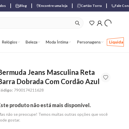
ados
Blog
Encontre uma loja
Cartão Torra
Fale Co
ver produtos favori
Relógios
Beleza
Moda Íntima
Personagens
Liquida
Bermuda Jeans Masculina Reta
Barra Dobrada Com Cordão Azul
ódigo:
7900174211628
Este produto não está mais disponível.
as não se preocupe! Temos muitas outras opções que você
ode gostar.