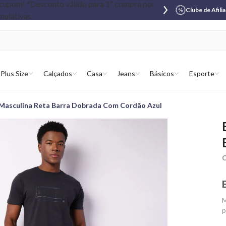
Clube de Afili
Plus Size
Calçados
Casa
Jeans
Básicos
Esporte
Masculina Reta Barra Dobrada Com Cordão Azul
C
M
p