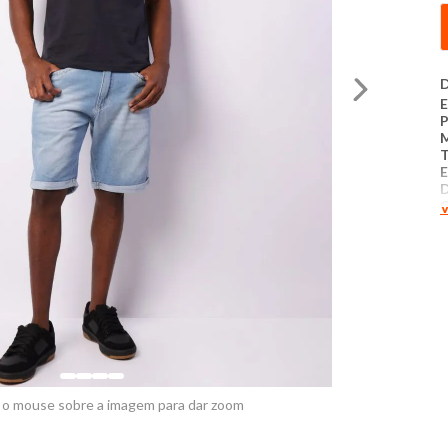
D
E
T
E
D
V
A
C
C
B
C
5
P
 o mouse sobre a imagem para dar zoom
M