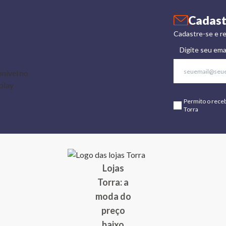
Cadast
Cadastre-se e re
Digite seu ema
Permito o rece
Torra
Lojas
Torra: a
moda do
preço
baixo