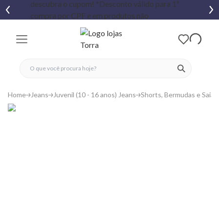
fechar menu
fechar menu
 favoritos
ver produtos
Home
Jeans
Juvenil (10 - 16 anos) Jeans
Shorts, Bermudas e Saias