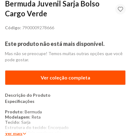
Bermuda Juvenil Sarja Bolso
Cargo Verde
Código:
7900009278666
Este produto não está mais disponível.
Mas não se preocupe! Temos muitas outras opções que você
pode gostar.
Ver coleção completa
Descrição do Produto
Especificações
Produto
: Bermuda
Modelagem
: Reta
Tecido
: Sarja
Estrutura do tecido
: Encorpado
Detalhes
: Meia argola no cós
Ver mais
Cós
: Regular