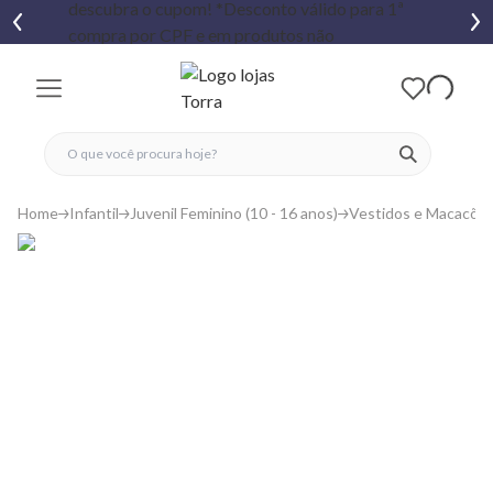
fechar menu
fechar menu
 favoritos
ver produtos
Home
Infantil
Juvenil Feminino (10 - 16 anos)
Vestidos e Macacõe