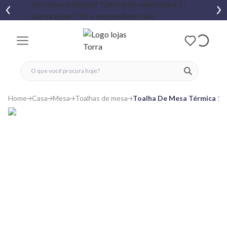
fechar menu
fechar menu
 favoritos
ver produtos
Home
Casa
Mesa
Toalhas de mesa
Toalha De Mesa Térmica 13