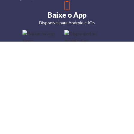
Baixe o App
Disponível para Android e IOs
Lojas
Torra: a
moda do
preço
baixo
A Torra é
uma rede
varejista