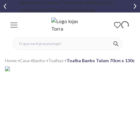
fechar menu
fechar menu
 favoritos
ver produtos
Home
Casa
Banho
Toalhas
Toalha Banho Tulum 70cm x 130cm