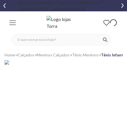
fechar menu
fechar menu
 favoritos
ver produtos
Home
Calçados
Meninos Calçados
Tênis Meninos
Tênis Infanti