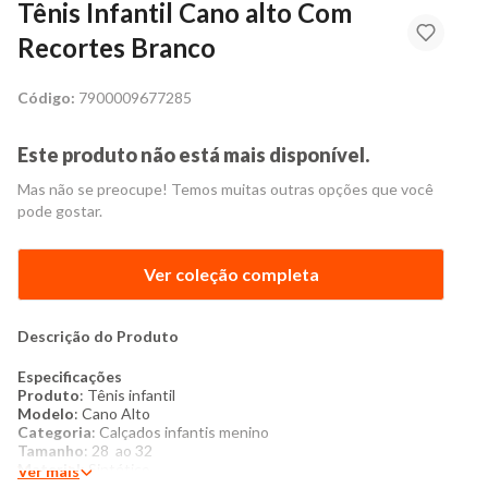
Tênis Infantil Cano alto Com
Recortes Branco
Código:
7900009677285
Este produto não está mais disponível.
Mas não se preocupe! Temos muitas outras opções que você
pode gostar.
Ver coleção completa
Descrição do Produto
Especificações
Produto
: Tênis infantil
Modelo
: Cano Alto
Categoria
: Calçados infantis menino
Tamanho
: 28 ao 32
Material
: Sintético
Ver mais
Produzido
no Brasil