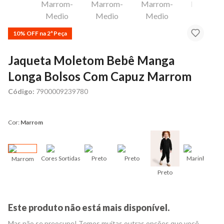
10% OFF na 2ª Peça
Jaqueta Moletom Bebê Manga
Longa Bolsos Com Capuz Marrom
Código:
7900009239780
Cor:
Marrom
Cores Sortidas
Preto
Preto
Marinho
Marrom
Preto
M
Este produto não está mais disponível.
Mas não se preocupe! Temos muitas outras opções que você