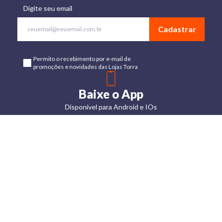
Digite seu email
Cadastrar
Permito o recebimento por e-mail de
promoções e novidades das Lojas Torra
Baixe o App
Disponível para Android e IOs
Lojas
Torra: a