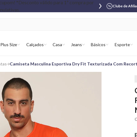
Clube de Afili
Plus Size
Calçados
Casa
Jeans
Básicos
Esporte
atas
Camiseta Masculina Esportiva Dry Fit Texturizada Com Recor
C