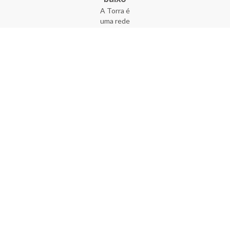
A Torra é
uma rede
varejista
que conta
com 90
lojas em 17
estados
brasileiros,
além da loja
online - site
e aplicativo.
Fundada há
33 anos no
coração do
Brás, a
empresa foi
criada com
o sonho de
transformar
o varejo
popular,
tornando-