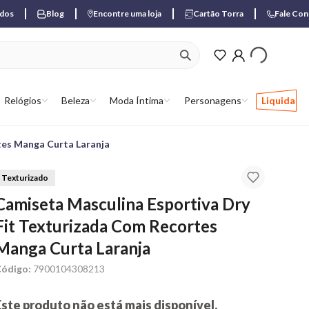
ados
Blog
Encontre uma loja
Cartão Torra
Fale Co
ver produtos favori
Relógios
Beleza
Moda Íntima
Personagens
Liquida
tes Manga Curta Laranja
Texturizado
Camiseta Masculina Esportiva Dry
Fit Texturizada Com Recortes
Manga Curta Laranja
ódigo:
7900104308213
Este produto não está mais disponível.