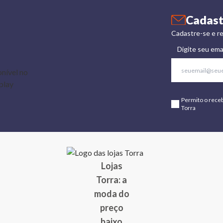
Cadast
Cadastre-se e re
Digite seu ema
Permito o rece
Torra
Lojas
Torra: a
moda do
preço
baixo