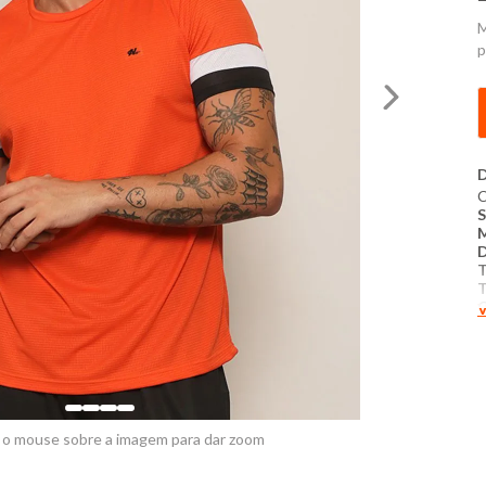
M
p
D
C
T
T
C
V
T
D
D
E
 o mouse sobre a imagem para dar zoom
P
C