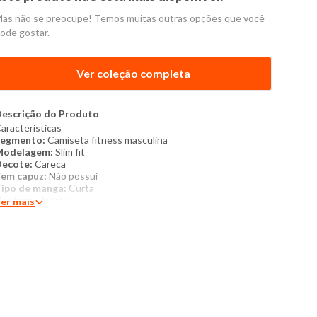
as não se preocupe! Temos muitas outras opções que você
ode gostar.
Ver coleção completa
escrição do Produto
aracterísticas
Segmento:
C
amiseta fitness masculina
Modelagem:
Slim fit
Decote:
Careca
em capuz:
Não possui
ipo de manga:
Curta
ostura:
Padrão
er mais
Acabamento:
Padrão
extura do tecido:
Texturizada
escrição da estampa:
Não possui
Bordado:
Não possui
etalhes:
Recortes
specificações técnicas
roduto:
Camiseta
ategoria:
Masculina