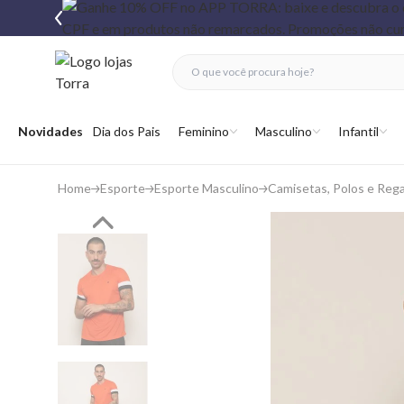
fechar menu
fechar menu
 favoritos
Abrir menu
Novidades
Dia dos Pais
Feminino
Masculino
Infantil
Home
Esporte
Esporte Masculino
Camisetas, Polos e Reg