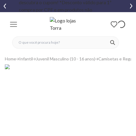
fechar menu
fechar menu
 favoritos
ver produtos
Home
Infantil
Juvenil Masculino (10 - 16 anos)
Camisetas e Regat