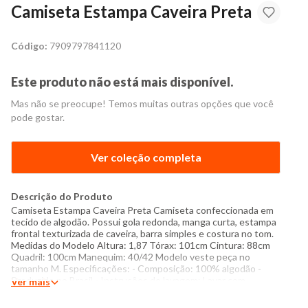
Camiseta Estampa Caveira Preta
Código:
7909797841120
Este produto não está mais disponível.
Mas não se preocupe! Temos muitas outras opções que você
pode gostar.
Ver coleção completa
Descrição do Produto
Camiseta Estampa Caveira Preta Camiseta confeccionada em
tecido de algodão. Possui gola redonda, manga curta, estampa
frontal texturizada de caveira, barra simples e costura no tom.
Medidas do Modelo Altura: 1,87 Tórax: 101cm Cintura: 88cm
Quadril: 100cm Manequim: 40/42 Modelo veste peça no
tamanho M. Especificações: - Composição: 100% algodão -
Produzido no Brasil - Instruções de lavagem: Lavar com
Ver mais
temperatura máxima de 40°C Não usar alvejante a base de
cloro Proibido usar secadora Secar pendurada sem torcer