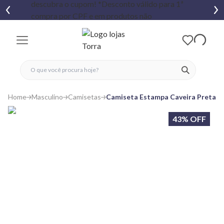
fechar menu
fechar menu
 favoritos
ver produtos
Home
Masculino
Camisetas
Camiseta Estampa Caveira Preta
43% OFF