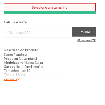
Selecione um tamanho
Comprar
Calcule o frete
Simular
Não sei meu CEP
Descrição do Produto
Especificações
:
Produto:
Blusa infantil
​Modelagem:
Manga Curta
​Categoria
: Infantil menina
​Tamanho:
4 ao 10
Tecido:
Malha
Composição:
96% algodão e 4% elastano
Ver mais
​Produzido no Brasil
Cor:
Lilás
Marca:
Torra
Mais detalhes: