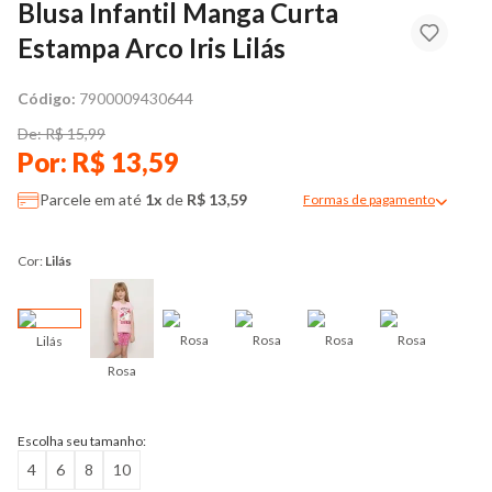
Blusa Infantil Manga Curta
Estampa Arco Iris Lilás
Código:
7900009430644
De: R$ 15,99
Por: R$ 13,59
Parcele em até
1x
de
R$ 13,59
Formas de pagamento
Modal de formas de pag
Cor:
Lilás
Rosa
Rosa
Rosa
Rosa
Lilás
Rosa
Bran
Escolha seu tamanho:
4
6
8
10