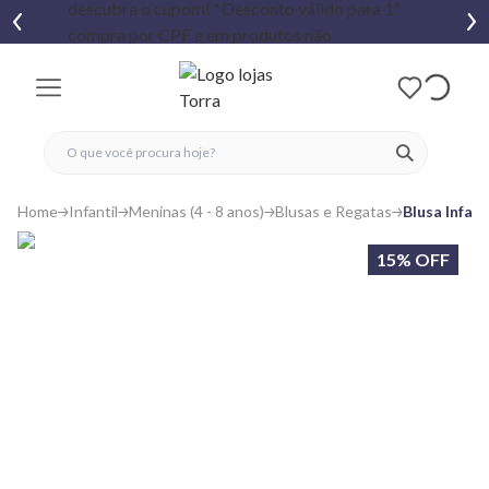
fechar menu
fechar menu
 favoritos
ver produtos
Home
Infantil
Meninas (4 - 8 anos)
Blusas e Regatas
Blusa Infan
15% OFF