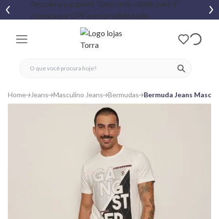
fechar menu
fechar menu
 favoritos
ver produtos
Home
Jeans
Masculino Jeans
Bermudas
Bermuda Jeans Masculi