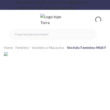
fechar menu
fechar menu
 favoritos
ver produtos
Home
Feminino
Vestidos e Macacões
Vestido Feminino Midi Fe