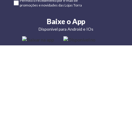
Permito o recebimento por e-mail de
promoções e novidades das Lojas Torra
Baixe o App
Disponível para Android e IOs
Lojas
Torra: a
moda do
preço
baixo
A Torra é
uma rede