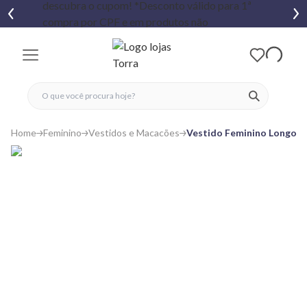
fechar menu
fechar menu
 favoritos
ver produtos
Home
Feminino
Vestidos e Macacões
Vestido Feminino Longo 