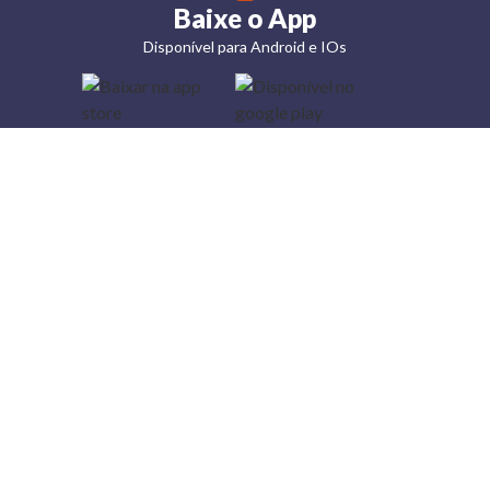
Baixe o App
Disponível para Android e IOs
Lojas
Torra: a
moda do
preço
baixo
A Torra é
uma rede
varejista
que conta
com 90