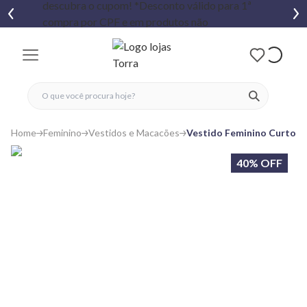
fechar menu
fechar menu
 favoritos
ver produtos
Home
Feminino
Vestidos e Macacões
Vestido Feminino Curto C
40% OFF