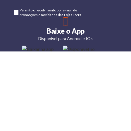
Permito o recebimento por e-mail de
promoções e novidades das Lojas Torra
Baixe o App
Disponível para Android e IOs
Lojas
Torra: a
moda do
preço
baixo
A Torra é