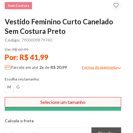
Sem Costura
Vestido Feminino Curto Canelado
Sem Costura Preto
Código:
7900009879740
De: R$ 69,99
Por: R$ 41,99
Parcele em até
2x
de
R$ 20,99
Formas de pagamento
Modal de formas de pag
Escolha seu tamanho:
M
G
Selecione um tamanho
Comprar
Calcule o frete