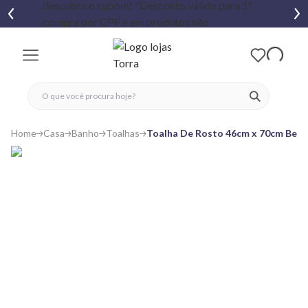
fechar menu
fechar menu
 favoritos
ver produtos
Home
Casa
Banho
Toalhas
Toalha De Rosto 46cm x 70cm Bella