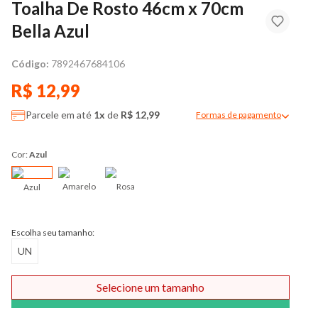
Toalha De Rosto 46cm x 70cm
Bella Azul
Código:
7892467684106
R$ 12,99
Parcele em até
1x
de
R$ 12,99
Formas de pagamento
Modal de formas de pag
Cor:
Azul
Amarelo
Rosa
Azul
Escolha seu tamanho:
UN
Selecione um tamanho
Comprar