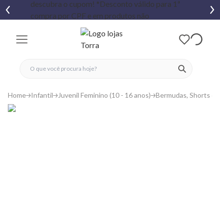
fechar menu
fechar menu
 favoritos
ver produtos
Home
Infantil
Juvenil Feminino (10 - 16 anos)
Bermudas, Shorts e S