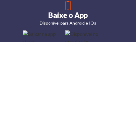
Baixe o App
Disponível para Android e IOs
Lojas
Torra: a
moda do
preço
baixo
A Torra é
uma rede
varejista