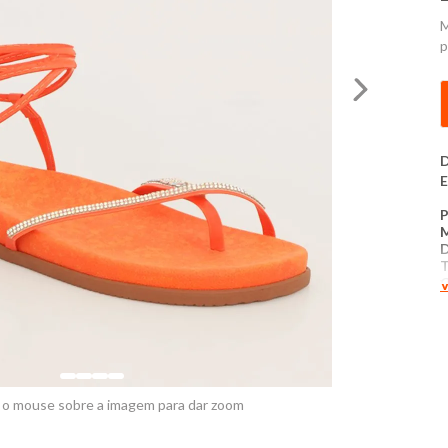
M
p
D
E
P
D
T
C
V
M
P
C
M
M
 o mouse sobre a imagem para dar zoom
R
P