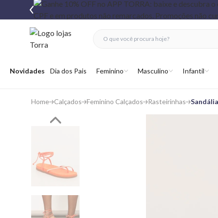
fechar menu
fechar menu
 favoritos
Abrir menu
Novidades
Dia dos Pais
Feminino
Masculino
Infantil
Home
Calçados
Feminino Calçados
Rasteirinhas
Sandália