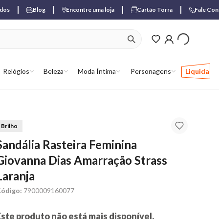
ados
Blog
Encontre uma loja
Cartão Torra
Fale Co
ver produtos favori
Relógios
Beleza
Moda Íntima
Personagens
Liquida
Brilho
Sandália Rasteira Feminina
Giovanna Dias Amarração Strass
Laranja
ódigo:
7900009160077
Este produto não está mais disponível.