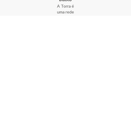
A Torra é
uma rede
varejista
que conta
com 90
lojas em 17
estados
brasileiros,
além da loja
online - site
e aplicativo.
Fundada há
33 anos no
coração do
Brás, a
empresa foi
criada com
o sonho de
transformar
o varejo
popular,
tornando-