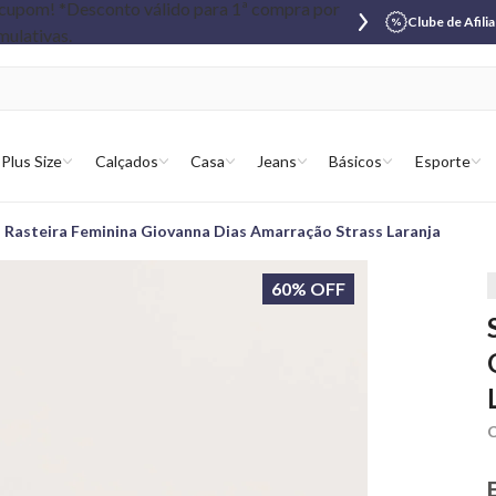
Clube de Afili
Plus Size
Calçados
Casa
Jeans
Básicos
Esporte
 Rasteira Feminina Giovanna Dias Amarração Strass Laranja
60% OFF
C