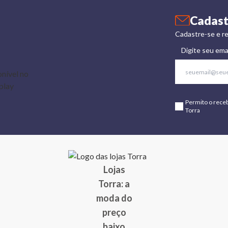
Cadast
Cadastre-se e re
Digite seu ema
Permito o rece
Torra
Lojas
Torra: a
moda do
preço
baixo