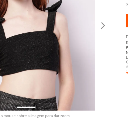
p
D
E
D
G
V
C
T
e
P
 o mouse sobre a imagem para dar zoom
M