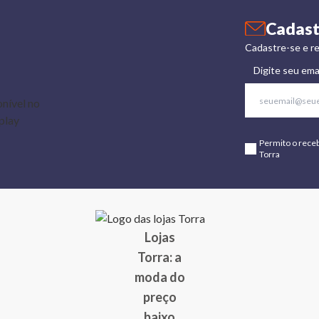
Cadast
Cadastre-se e re
Digite seu ema
Permito o rece
Torra
Lojas
Torra: a
moda do
preço
baixo