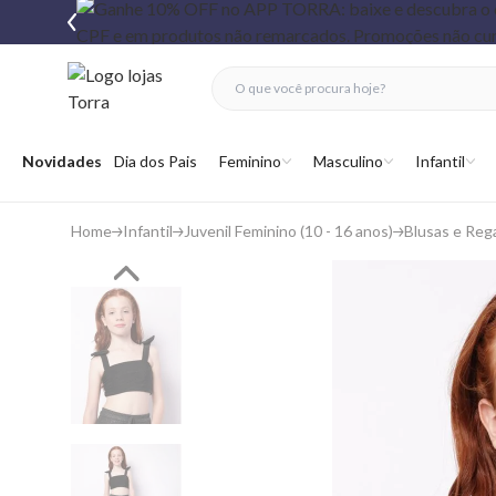
fechar menu
fechar menu
 favoritos
Abrir menu
Novidades
Dia dos Pais
Feminino
Masculino
Infantil
Home
Infantil
Juvenil Feminino (10 - 16 anos)
Blusas e Reg