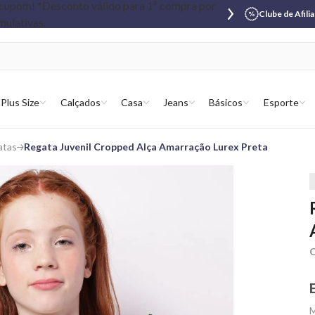
Clube de Afili
Plus Size
Calçados
Casa
Jeans
Básicos
Esporte
atas
Regata Juvenil Cropped Alça Amarração Lurex Preta
C
M