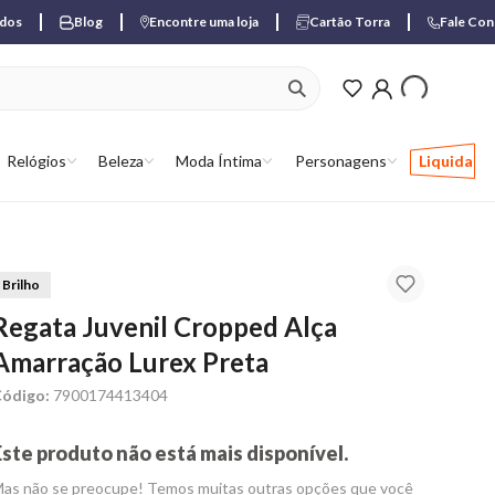
ados
Blog
Encontre uma loja
Cartão Torra
Fale Co
ver produtos favori
Relógios
Beleza
Moda Íntima
Personagens
Liquida
Brilho
Regata Juvenil Cropped Alça
Amarração Lurex Preta
ódigo:
7900174413404
Este produto não está mais disponível.
as não se preocupe! Temos muitas outras opções que você