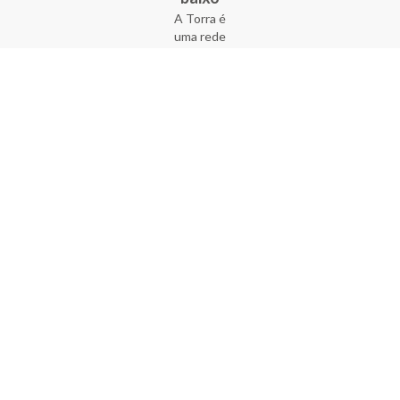
A Torra é
uma rede
varejista
que conta
com 90
lojas em 17
estados
brasileiros,
além da loja
online - site
e aplicativo.
Fundada há
33 anos no
coração do
Brás, a
empresa foi
criada com
o sonho de
transformar
o varejo
popular,
tornando-