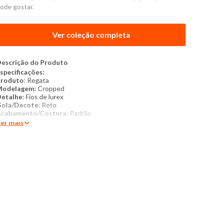
ode gostar.
Ver coleção completa
escrição do Produto
specificações:
Produto
: Regata
Modelagem
: Cropped
etalhe
: Fios de lurex
ola/Decote
: Reto
Acabamento/Costura
: Padrão
Manga
: Não possui
er mais
ategoria
: Feminino
Tamanho
: 10 ao 16
ecido
: Malha
Composição
: 86% viscose 4% poliéster 4% poliamida 6%
lastano
roduzido no Brasil
Cor
: Preta
Marca
: Torra
ais detalhes: