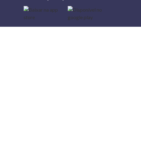
Lojas
Torra: a
moda do
preço
baixo
A Torra é
uma rede
varejista
que conta
com 90
lojas em 17
estados