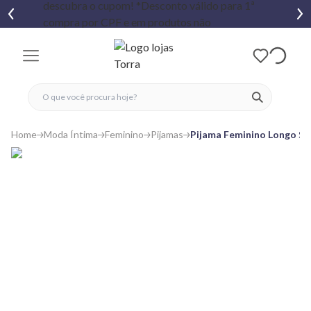
fechar menu
fechar menu
 favoritos
ver produtos
Home
Moda Íntima
Feminino
Pijamas
Pijama Feminino Longo So