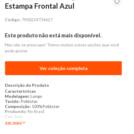
Estampa Frontal Azul
Código:
7900224724627
Este produto não está mais disponível.
Mas não se preocupe! Temos muitas outras opções que você
pode gostar.
Ver coleção completa
Descrição do Produto
Características​
Modelagem:
Longo
Tecido:
Poliéster
Composição:
100
%Poliéster
Produzido:
No Brasil
Cor:
Azul
Marca:
Torra
Ver mais
Mais detalhes:
Pijama longo feminino, confeccionado em soft,