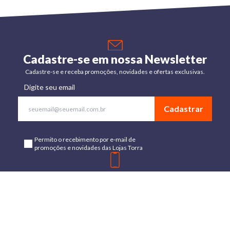
Cadastre-se em nossa Newsletter
Cadastre-se e receba promoções, novidades e ofertas exclusivas.
Digite seu email
Cadastrar
Permito o recebimento por e-mail de
promoções e novidades das Lojas Torra
Baixe o App
Disponível para Android e IOs