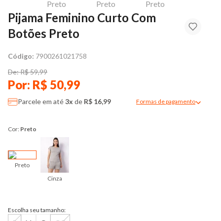
Pijama Feminino Curto Com
Botões Preto
Código:
7900261021758
De: R$ 59,99
Por: R$ 50,99
Parcele em até
3x
de
R$ 16,99
Formas de pagamento
Modal de formas de pag
Cor:
Preto
Preto
Cinza
Escolha seu tamanho: