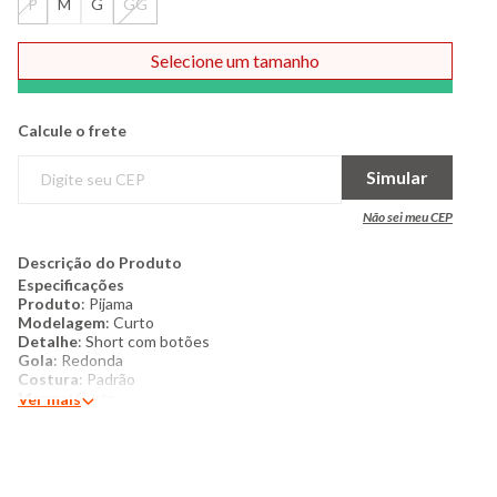
P
M
G
GG
Selecione um tamanho
Comprar
Calcule o frete
Simular
Não sei meu CEP
Descrição do Produto
Especificações
Produto
: Pijama
Modelagem
: Curto
Detalhe
: Short com botões
Gola
: Redonda
Costura
: Padrão
Manga
: Curta
Ver mais
Categoria
: Moda Intima
Tecido
: Malha
Composição
: 96%Viscose 4%Elastano
Produzido no Brasil
Cor
: Preto