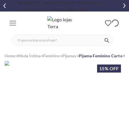
fechar menu
fechar menu
 favoritos
ver produtos
Home
Moda Íntima
Feminino
Pijamas
Pijama Feminino Curto C
15% OFF