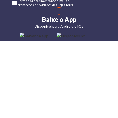
Permito o recebimento por e-mail de
promoções e novidades das Lojas Torra
Baixe o App
Disponível para Android e IOs
Lojas
Torra: a
moda do
preço
baixo
A Torra é
uma rede