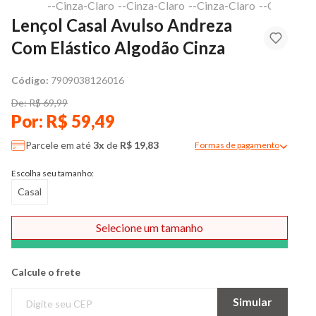
Lençol Casal Avulso Andreza
Com Elástico Algodão Cinza
Código:
7909038126016
De: R$ 69,99
Por: R$ 59,49
Parcele em até
3x
de
R$ 19,83
Formas de pagamento
Modal de formas de pag
Escolha seu tamanho:
Casal
Selecione um tamanho
Comprar
Calcule o frete
Simular