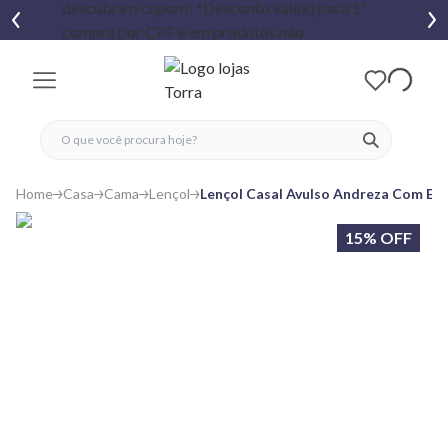
fechar menu
fechar menu
 favoritos
ver produtos
Home
Casa
Cama
Lençol
Lençol Casal Avulso Andreza Com Elá
15% OFF