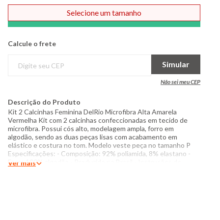
Selecione um tamanho
Comprar
Calcule o frete
Simular
Não sei meu CEP
Descrição do Produto
Kit 2 Calcinhas Feminina DelRio Microfibra Alta Amarela
Vermelha Kit com 2 calcinhas confeccionadas em tecido de
microfibra. Possui cós alto, modelagem ampla, forro em
algodão, sendo as duas peças lisas com acabamento em
elástico e costura no tom. Modelo veste peça no tamanho P
Especificações: - Composição: 92% poliamida, 8% elastano -
Forro 100% algodão - Produzido no Brasil - Instruções de
Ver mais
lavagem: Lavar somente a mão Não usar alvejante a base de
cloro Proibido usar secadora Não passar Não lavar a seco O
tom das cores dos produtos nas fotos podem sofrer variações
em decorrência do flash.