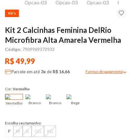
Kit's
Kit 2 Calcinhas Feminina DelRio
Microfibra Alta Amarela Vermelha
Código:
7909969372933
R$ 49,99
Parcele em até
3x
de
R$ 16,66
Formas de pagamento
Modal de formas de pag
Cor:
Vermelho
Branco
Branco
Bege
Vermelho
Escolha seu tamanho:
P
M
G
GG
XG