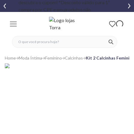
fechar menu
fechar menu
 favoritos
ver produtos
Home
Moda Íntima
Feminino
Calcinhas
Kit 2 Calcinhas Feminin