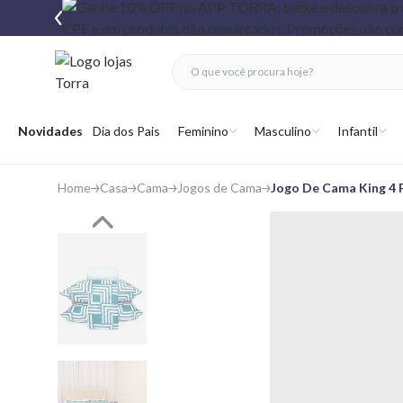
fechar menu
fechar menu
 favoritos
Abrir menu
Novidades
Dia dos Pais
Feminino
Masculino
Infantil
Home
Casa
Cama
Jogos de Cama
Jogo De Cama King 4 