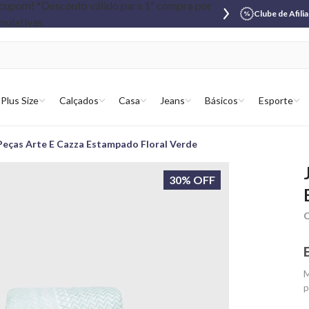
Clube de Afili
Plus Size
Calçados
Casa
Jeans
Básicos
Esporte
Peças Arte E Cazza Estampado Floral Verde
30% OFF
C
M
p