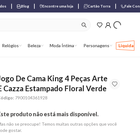
ados
Blog
Encontre uma loja
Cartão Torra
Fale Co
ver produtos favori
Relógios
Beleza
Moda Íntima
Personagens
Liquida
Jogo De Cama King 4 Peças Arte
E Cazza Estampado Floral Verde
ódigo:
7900104361928
Este produto não está mais disponível.
as não se preocupe! Temos muitas outras opções que você
ode gostar.