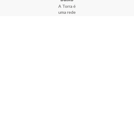
A Torra é
uma rede
varejista
que conta
com 90
lojas em 17
estados
brasileiros,
além da loja
online - site
e aplicativo.
Fundada há
33 anos no
coração do
Brás, a
empresa foi
criada com
o sonho de
transformar
o varejo
popular,
tornando-