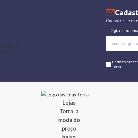
Cadast
Cadastre-se e re
Digite seu ema
Permito o rece
Torra
Lojas
Torra: a
moda do
preço
baixo