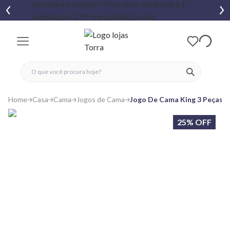
fechar menu
fechar menu
 favoritos
ver produtos
Home
Casa
Cama
Jogos de Cama
Jogo De Cama King 3 Peças A
25% OFF