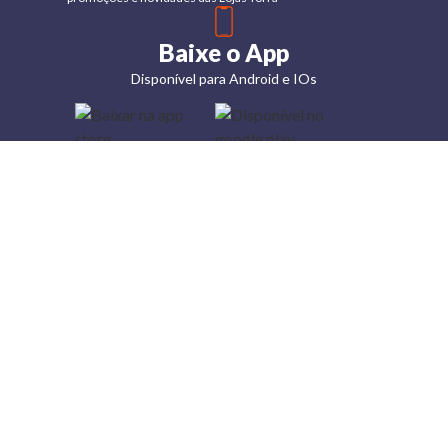
Baixe o App
Disponível para Android e IOs
Lojas
Torra: a
moda do
preço
baixo
A Torra é
uma rede
varejista