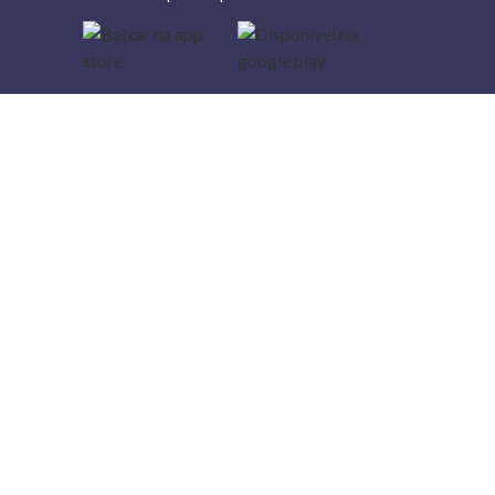
Lojas
Torra: a
moda do
preço
baixo
A Torra é
uma rede
varejista
que conta
com 90
lojas em 17
estados