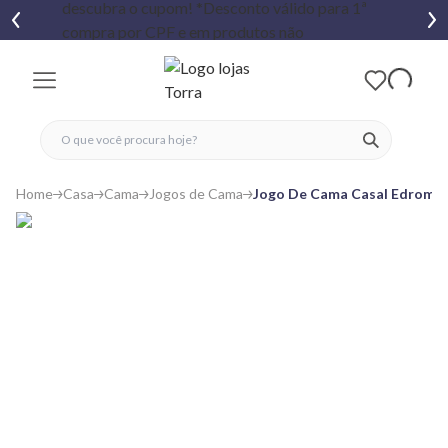
fechar menu
fechar menu
 favoritos
ver produtos
Home
Casa
Cama
Jogos de Cama
Jogo De Cama Casal Edroman