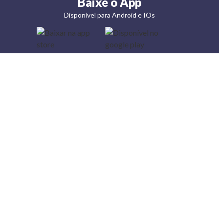
Baixe o App
Disponível para Android e IOs
Lojas
Torra: a
moda do
preço
baixo
A Torra é
uma rede
varejista
que conta
com 90
lojas em 17