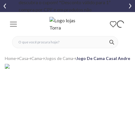
fechar menu
fechar menu
 favoritos
ver produtos
Home
Casa
Cama
Jogos de Cama
Jogo De Cama Casal Andreza