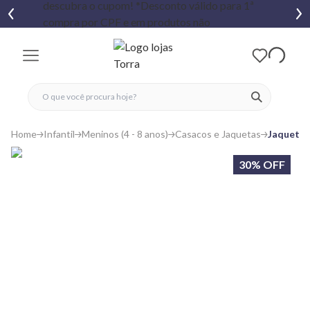
fechar menu
fechar menu
 favoritos
ver produtos
Home
Infantil
Meninos (4 - 8 anos)
Casacos e Jaquetas
Jaqueta 
30% OFF