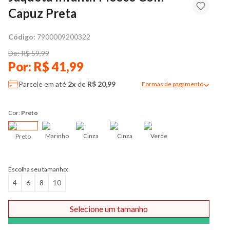
Capuz Preta
Código:
7900009200322
De: R$ 59,99
Por: R$ 41,99
Parcele em até
2x
de
R$ 20,99
Formas de pagamento
Modal de formas de pag
Cor:
Preto
Marinho
Cinza
Cinza
Verde
Preto
Escolha seu tamanho:
4
6
8
10
Selecione um tamanho
Comprar