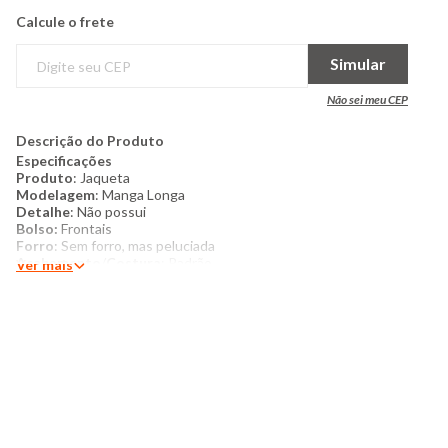
Calcule o frete
Simular
Não sei meu CEP
Descrição do Produto
Especificações
Produto
: Jaqueta
Modelagem
: Manga Longa
Detalhe
: Não possui
Bolso:
Frontais
​Forro
: Sem forro, mas peluciada
Acabamento
/
Costura
: Padrão
Ver mais
Categoria
: Infantil
Tamanho
: 4 ao 8
Tecido:
Fleece
Composição:
100% poliéster
Produzido na China
Cor
: Preto
Marca
: Pedalera
Mais detalhes:
Jaqueta infantil confeccionado Fleece flanelado, possui